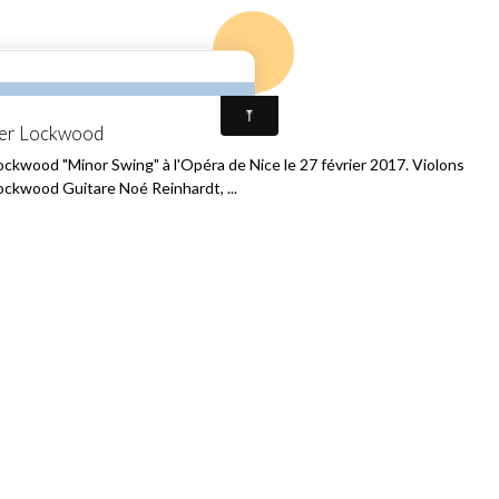
os
Album photos
Newsletter
Contact
Forum
ier Lockwood
ockwood "Minor Swing" à l'Opéra de Nice le 27 février 2017. Violons
ockwood Guitare Noé Reinhardt, ...