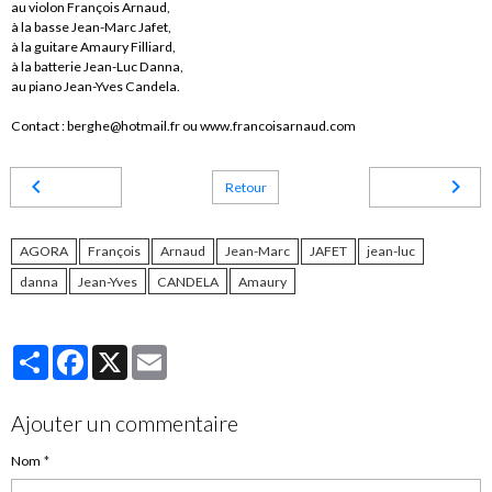
au violon François Arnaud,
à la basse Jean-Marc Jafet,
à la guitare Amaury Filliard,
à la batterie Jean-Luc Danna,
au piano Jean-Yves Candela.
Contact : berghe@hotmail.fr ou www.francoisarnaud.com
Retour
AGORA
François
Arnaud
Jean-Marc
JAFET
jean-luc
danna
Jean-Yves
CANDELA
Amaury
Partager
Facebook
X
Email
Ajouter un commentaire
Nom