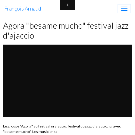
François Arnaud
Agora "besame mucho" festival jazz
d'ajaccio
Le groupe "Agora" au festival in aiacciu, festival du jazz d'ajaccio, ici avec
"besame mucho". Les musiciens :