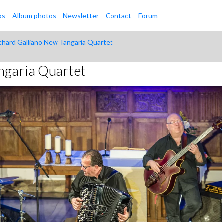
os
Album photos
Newsletter
Contact
Forum
chard Galliano New Tangaria Quartet
ngaria Quartet