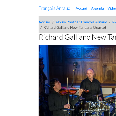
François Arnaud
Accueil
Agenda
Vidé
Accueil
Album Photos : François Arnaud
Ri
Richard Galliano New Tangaria Quartet
Richard Galliano New Ta