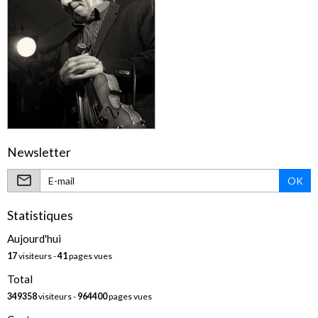
Newsletter
OK
Statistiques
Aujourd'hui
17
visiteurs -
41
pages vues
Total
349358
visiteurs -
964400
pages vues