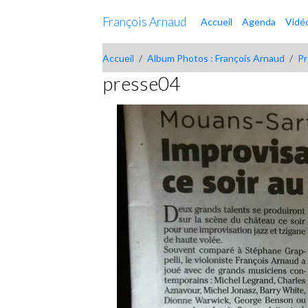
François Arnaud
Accueil
Agenda
Vidé
Accueil
Album Photos : François Arnaud
P
presse04