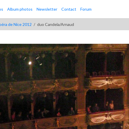
os
Album photos
Newsletter
Contact
Forum
éra de Nice 2012
duo Candela/Arnaud