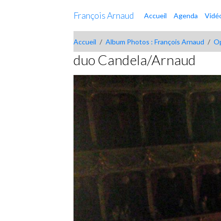
François Arnaud
Accueil
Agenda
Vidé
Accueil
Album Photos : François Arnaud
Op
duo Candela/Arnaud