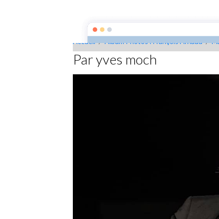
François Arnaud
Accueil
Agenda
Vidé
Accueil
Album Photos : François Arnaud
M
Par yves moch