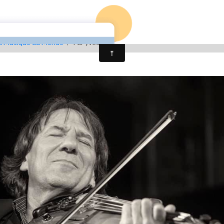
os
Album photos
Newsletter
Contact
Forum
a Musique du Monde
Par yves moch