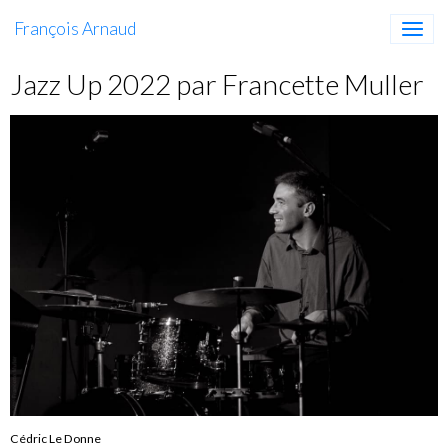
François Arnaud
Jazz Up 2022 par Francette Muller
Cédric Le Donne