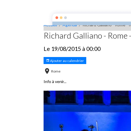
François Arnaud
Accueil
Agenda
Vidé
Accueil
Agenda
Richard Galliano - Rome - I
Richard Galliano - Rome - 
Le 19/08/2015
à 00:00
Ajouter au calendrier
Rome
Info à venir...