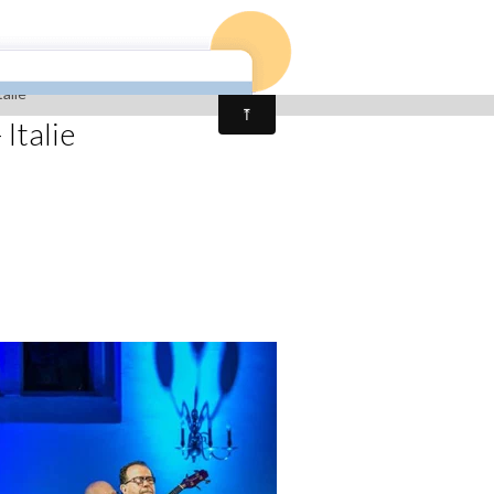
os
Album photos
Newsletter
Contact
Forum
talie
Italie