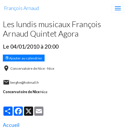
François Arnaud
Les lundis musicaux François
Arnaud Quintet Agora
Le 04/01/2010
à 20:00
Ajouter au calendrier
Concervatoire de Nice - Nice
berghe@hotmail.fr
Concervatoire de Nice
Nice
Partager
Facebook
X
Email
Accueil