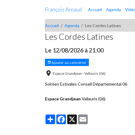
François Arnaud
Accueil
Agenda
Vidé
Accueil
Agenda
Les Cordes Latines
Les Cordes Latines
Le 12/08/2026
à 21:00
Ajouter au calendrier
Espace Grandjean - Vallauris (06)
Soirées Estivales Conseil Départemental 06
Espace Grandjean
Vallauris (06)
Partager
Facebook
X
Email