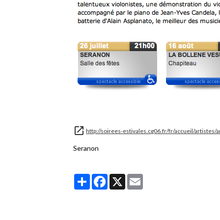
http://soirees-estivales.cg06.fr/fr/accueil/artistes/
Seranon
Partager
Facebook
X
Email