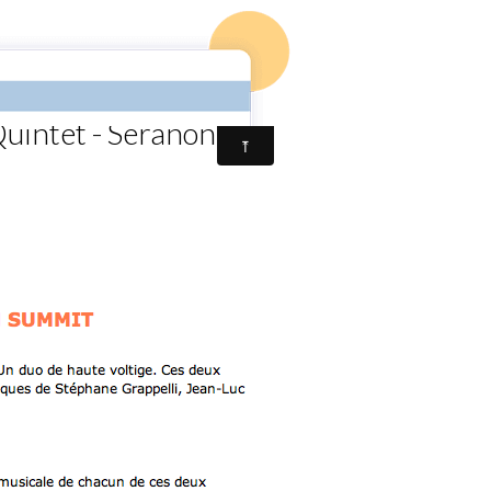
os
Album photos
Newsletter
Contact
Forum
intet - Seranon
uintet - Seranon