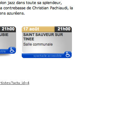
artistes/?actu_id=4