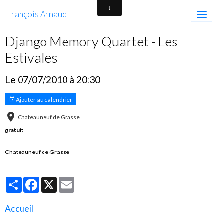
François Arnaud
Django Memory Quartet - Les
Estivales
Le 07/07/2010
à 20:30
Ajouter au calendrier
Chateauneuf de Grasse
gratuit
Chateauneuf de Grasse
Partager
Facebook
X
Email
Accueil