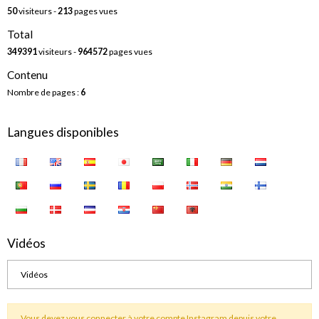
50
visiteurs -
213
pages vues
Total
349391
visiteurs -
964572
pages vues
Contenu
Nombre de pages :
6
Langues disponibles
Vidéos
Vidéos
Vous devez vous connecter à votre compte Instagram depuis votre