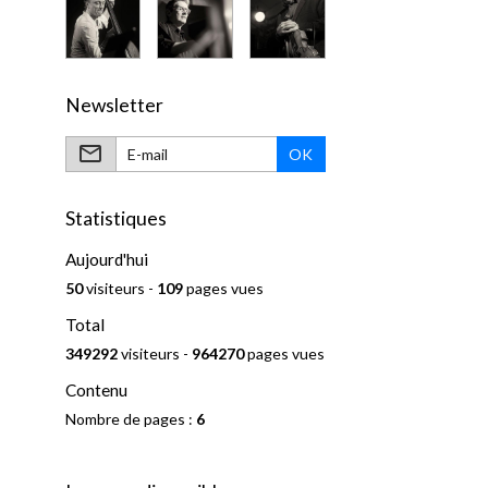
Newsletter
OK
Statistiques
Aujourd'hui
50
visiteurs -
109
pages vues
Total
349292
visiteurs -
964270
pages vues
Contenu
Nombre de pages :
6