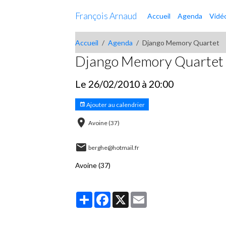
François Arnaud
Accueil
Agenda
Vidé
Accueil
Agenda
Django Memory Quartet
Django Memory Quartet
Le 26/02/2010
à 20:00
Ajouter au calendrier
Avoine (37)
berghe@hotmail.fr
Avoine (37)
Partager
Facebook
X
Email