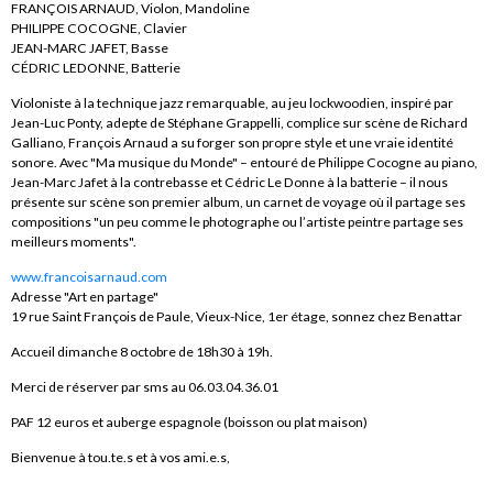
FRANÇOIS ARNAUD, Violon, Mandoline
PHILIPPE COCOGNE, Clavier
JEAN-MARC JAFET, Basse
CÉDRIC LEDONNE, Batterie
Violoniste à la technique jazz remarquable, au jeu lockwoodien, inspiré par
Jean-Luc Ponty, adepte de Stéphane Grappelli, complice sur scène de Richard
Galliano, François Arnaud a su forger son propre style et une vraie identité
sonore. Avec "Ma musique du Monde" – entouré de Philippe Cocogne au piano,
Jean-Marc Jafet à la contrebasse et Cédric Le Donne à la batterie – il nous
présente sur scène son premier album, un carnet de voyage où il partage ses
compositions "un peu comme le photographe ou l’artiste peintre partage ses
meilleurs moments".
www.francoisarnaud.com
Adresse "Art en partage"
19 rue Saint François de Paule, Vieux-Nice, 1er étage, sonnez chez Benattar
Accueil dimanche 8 octobre de 18h30 à 19h.
Merci de réserver par sms au 06.03.04.36.01
PAF 12 euros et auberge espagnole (boisson ou plat maison)
Bienvenue à tou.te.s et à vos ami.e.s,