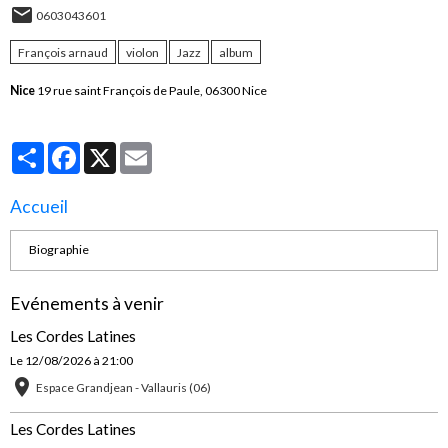
0603043601
François arnaud
violon
Jazz
album
Nice
19 rue saint François de Paule, 06300 Nice
Partager
Facebook
X
Email
Accueil
Biographie
Evénements à venir
Les Cordes Latines
Le 12/08/2026
à 21:00
Espace Grandjean - Vallauris (06)
Les Cordes Latines